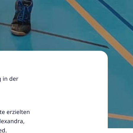
 in der
te erzielten
lexandra,
ed.