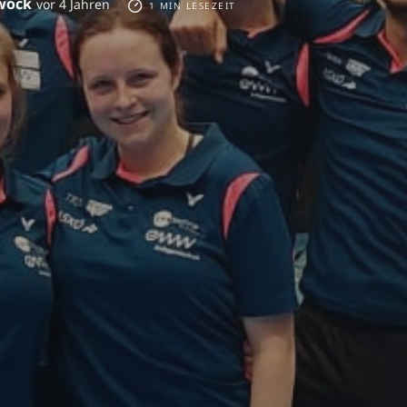
wöck
vor 4 Jahren
1 MIN LESEZEIT