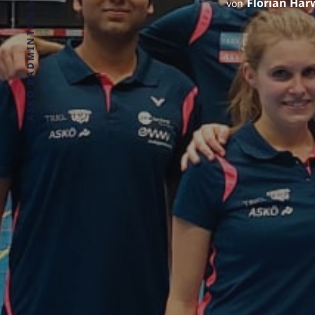
ASKÖ BADMINTON VEREIN WELS
Florian Har
von