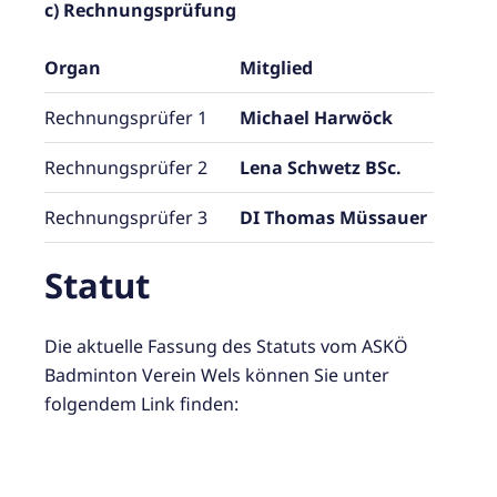
c) Rechnungsprüfung
Organ
Mitglied
Rechnungsprüfer 1
Michael Harwöck
Rechnungsprüfer 2
Lena Schwetz BSc.
Rechnungsprüfer 3
DI Thomas Müssauer
Statut
Die aktuelle Fassung des Statuts vom ASKÖ
Badminton Verein Wels können Sie unter
folgendem Link finden:
https://drive.google.com/file/d/1EQds3St5Mw
Sugm56OfnVJqfCXqHwIATN/view?