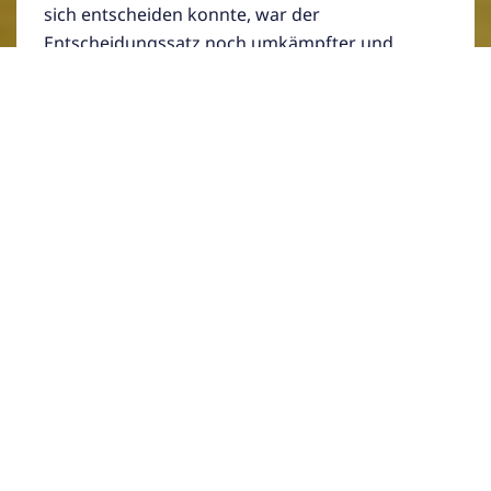
sich entscheiden konnte, war der
Entscheidungssatz noch umkämpfter und
nichts für schwache Nerven. Nach Abwehr
von zwei Matchbällen krönte sie sich
schlussendlich mit einem 27:25 zur
Turniersiegerin.
Damit gewann das unser Nachwuchstalent
beide Oberösterreichischen
Ranglistenturniere in der Altersklasse U15, an
denen sie teilnahm. Und dies, obwohl sie ob
ihres Alters noch eine Altersklasse darunter
spielberechtigt wäre. Mit diesem Erfolg im
Rücken geht es Mitte Mai zu den
Österreichischen Nachwuchs-
Staatsmeisterschaften nach Weiz.
Vom ABV Wels waren auch noch Christian