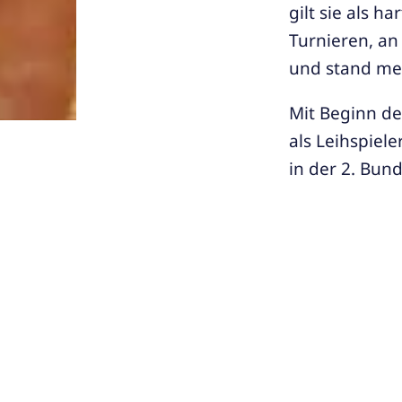
gilt sie als 
Turnieren, an
und stand mei
Mit Beginn de
als Leihspiel
in der 2. Bun
Una comparac
la temperatura
verificar que 
Der ABV Wels 
Alexandras Ba