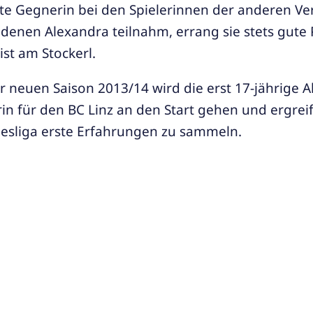
harte Gegnerin bei den Spielerinnen der anderen Ve
 denen Alexandra teilnahm, errang sie stets gute
st am Stockerl.
r neuen Saison 2013/14 wird die erst 17-jährige 
erin für den BC Linz an den Start gehen und ergrei
desliga erste Erfahrungen zu sammeln.
ión útil de
camisetas de fútbol para clima cálido
 prevista y la posibilidad de usar capas. Antes de 
la versión elegida sea adecuada para el clima prev
wünscht für diesen mit Sicherheit spannenden S
dminton-Karriere viel Erfolg!