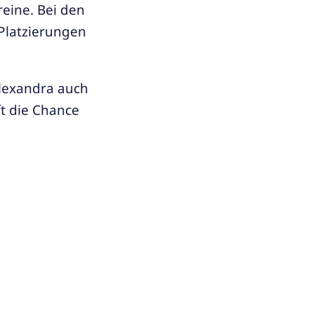
reine. Bei den
 Platzierungen
Alexandra auch
ft die Chance
comienza por
pagar, es útil
isto.
chritt in