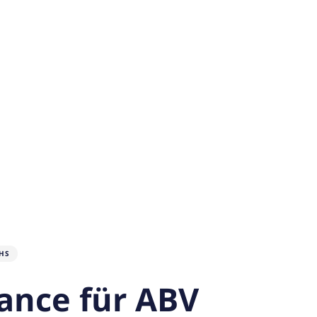
HS
hance für ABV