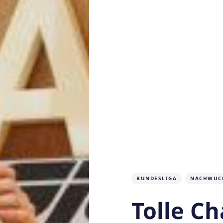
BUNDESLIGA
NACHWUC
Tolle C