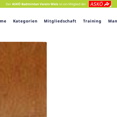
Der
ASKÖ Badminton Verein Wels
ist ein Mitglied der
ome
Kategorien
Mitgliedschaft
Training
Man