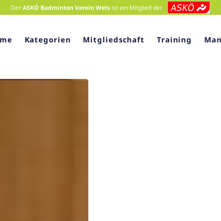
Der
ASKÖ Badminton Verein Wels
ist ein Mitglied der
ome
Kategorien
Mitgliedschaft
Training
Man