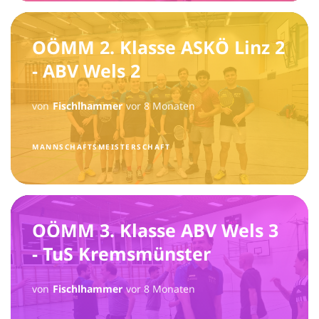
OÖMM 2. Klasse ASKÖ Linz 2
- ABV Wels 2
von
Fischlhammer
vor 8 Monaten
MANNSCHAFTSMEISTERSCHAFT
OÖMM 3. Klasse ABV Wels 3
- TuS Kremsmünster
von
Fischlhammer
vor 8 Monaten