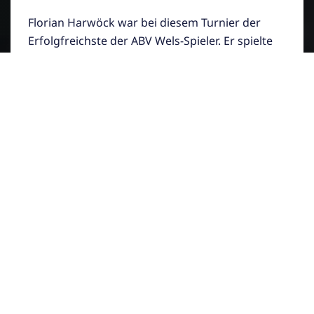
Florian Harwöck war bei diesem Turnier der
Erfolgfreichste der ABV Wels-Spieler. Er spielte
sich ohne Satzverlust ins Finale vor. Dort
musste er sich nach einem sehr knappen
Match im entscheidenden dritten Satz mit
22:24 geschlagen geben. Damit ein sehr guter
zweiter Platz für Florian Harwöck.
Im Dameneinzel U19 gingen Alexandra und
Lena Schwetz für den ABV Wels an den Start.
Lena Schwetz verliert das erste Spiel gegen
die spätere Turniersiegerin Sejla Dzinic und
landet in der Gruppe um Platz 5 bis 8. Danach
gewinnt sie alle Spiele und wird
schlussendlich gute Fünfte.
Umgekehrt erging es Alexandra Schwetz. Sie