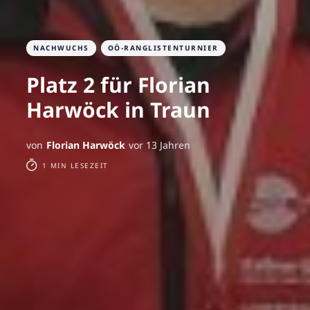
NACHWUCHS
OÖ-RANGLISTENTURNIER
Platz 2 für Florian
Harwöck in Traun
von
Florian Harwöck
vor 13 Jahren
1 MIN LESEZEIT