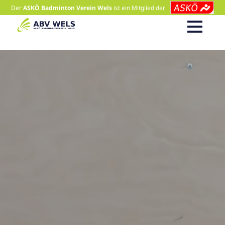
Der
ASKÖ Badminton Verein Wels
ist ein Mitglied der