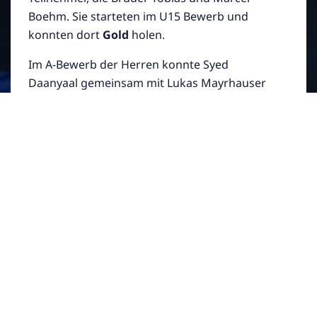
Boehm. Sie starteten im U15 Bewerb und
konnten dort
Gold
holen.
Im A-Bewerb der Herren konnte Syed
Daanyaal gemeinsam mit Lukas Mayrhauser
(ASKÖ Traun) den
ersten Platz
erkämpfen.
Ein wunderbares Ergebnis für unseren Verein.
Wir gratulieren den Gewinnern!
Und noch der Link für Details:
https://obv.tournamentsoftware.com/sport/w
inners.aspx?id=11a0a0b5-c723-4120-ba78-
5a74380d1f93
WEITERE BEITRÄGE DIESES AUTORS LESEN