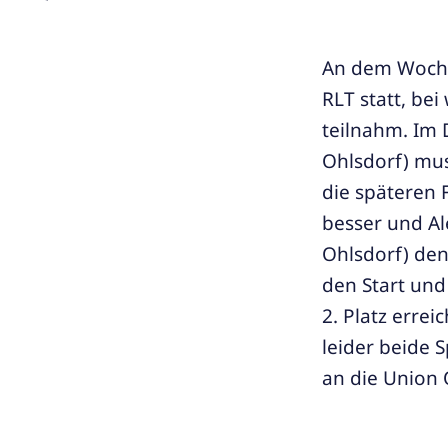
An dem Wochen
RLT statt, be
teilnahm. Im 
Ohlsdorf) mus
die späteren 
besser und Al
Ohlsdorf) den
den Start und
2. Platz errei
leider beide 
an die Union O