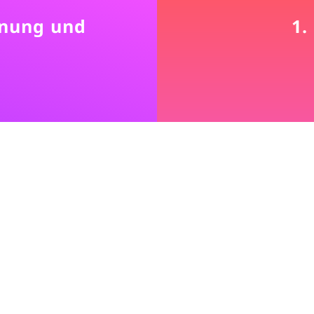
dnung und
1.
dminton Verein Wels bedankt sich bei seine