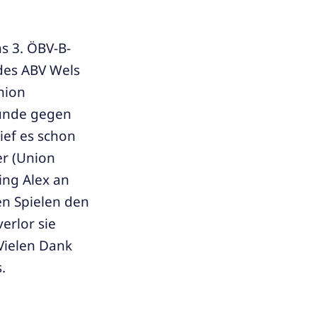
s 3. ÖBV-B-
 des ABV Wels
nion
Runde gegen
ief es schon
er (Union
ing Alex an
en Spielen den
erlor sie
 Vielen Dank
.